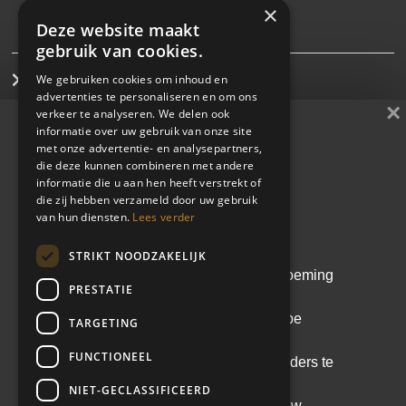
×
Deze website maakt
gebruik van cookies.
We gebruiken cookies om inhoud en
Interim management
advertenties te personaliseren en om ons
×
verkeer te analyseren. We delen ook
Direct search
informatie over uw gebruik van onze site
met onze advertentie- en analysepartners,
die deze kunnen combineren met andere
Cases
Whitepaper
informatie die u aan hen heeft verstrekt of
die zij hebben verzameld door uw gebruik
De kunst van de juiste
Learn & share
van hun diensten.
Lees verder
leider kiezen
STRIKT NOODZAKELIJK
Blijf op de hoogte
Een doordachte leiderschapsbenoeming
PRESTATIE
voorkomt kostbare fouten. In deze
whitepaper lees je hoe een scherpe
TARGETING
analyse en het Equipe
FUNCTIONEEL
Leiderschapsmodel helpen om leiders te
selecteren die echt passen bij de
NIET-GECLASSIFICEERD
context, cultuur en ambitie van jouw