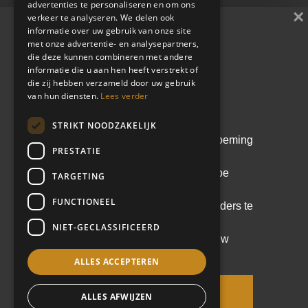
advertenties te personaliseren en om ons
×
verkeer te analyseren. We delen ook
Direct search
informatie over uw gebruik van onze site
met onze advertentie- en analysepartners,
die deze kunnen combineren met andere
Cases
Whitepaper
informatie die u aan hen heeft verstrekt of
die zij hebben verzameld door uw gebruik
De kunst van de juiste
Learn & share
van hun diensten.
Lees verder
leider kiezen
STRIKT NOODZAKELIJK
Blijf op de hoogte
Een doordachte leiderschapsbenoeming
PRESTATIE
voorkomt kostbare fouten. In deze
whitepaper lees je hoe een scherpe
TARGETING
analyse en het Equipe
FUNCTIONEEL
Leiderschapsmodel helpen om leiders te
selecteren die echt passen bij de
NIET-GECLASSIFICEERD
context, cultuur en ambitie van jouw
organisatie.
ALLES ACCEPTEREN
Privacyverklaring
Algemene voorwaarden
Vraag de whitepaper
ALLES AFWIJZEN
aan
Cookieverklaring