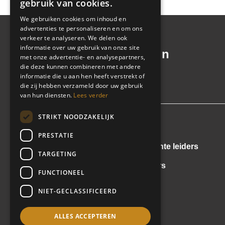
gebruik van cookies.
We gebruiken cookies om inhoud en
advertenties te personaliseren en om ons
verkeer te analyseren. We delen ook
informatie over uw gebruik van onze site
Voor échte leiders in
met onze advertentie- en analysepartners,
beweging
die deze kunnen combineren met andere
informatie die u aan hen heeft verstrekt of
die zij hebben verzameld door uw gebruik
van hun diensten.
Lees verder
STRIKT NOODZAKELIJK
Vacatures
PRESTATIE
Positiewisselingen van échte leiders
TARGETING
Interviews met échte leiders
FUNCTIONEEL
Kennisbank
NIET-GECLASSIFICEERD
Learn & share
ALLES ACCEPTEREN