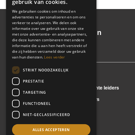
gebruik van cookies.
We gebruiken cookies om inhoud en
advertenties te personaliseren en om ons
verkeer te analyseren. We delen ook
informatie over uw gebruik van onze site
Voor échte leiders in
met onze advertentie- en analysepartners,
beweging
die deze kunnen combineren met andere
informatie die u aan hen heeft verstrekt of
die zij hebben verzameld door uw gebruik
van hun diensten.
Lees verder
STRIKT NOODZAKELIJK
Vacatures
PRESTATIE
Positiewisselingen van échte leiders
TARGETING
Interviews met échte leiders
FUNCTIONEEL
Kennisbank
NIET-GECLASSIFICEERD
Learn & share
ALLES ACCEPTEREN