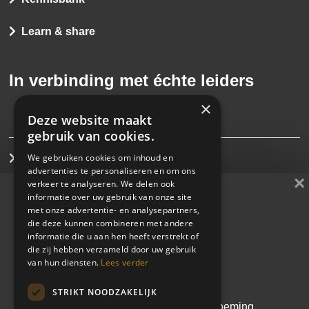
Learn & share
In verbinding met échte leiders
×
Deze website maakt
gebruik van cookies.
We gebruiken cookies om inhoud en
Interim management
advertenties te personaliseren en om ons
×
verkeer te analyseren. We delen ook
Direct search
informatie over uw gebruik van onze site
met onze advertentie- en analysepartners,
die deze kunnen combineren met andere
Cases
Whitepaper
informatie die u aan hen heeft verstrekt of
die zij hebben verzameld door uw gebruik
De kunst van de juiste
Learn & share
van hun diensten.
Lees verder
leider kiezen
STRIKT NOODZAKELIJK
Blijf op de hoogte
Een doordachte leiderschapsbenoeming