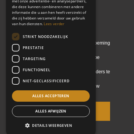
met onze advertentie- en analysepartners,
die deze kunnen combineren met andere
Cases
Whitepaper
informatie die u aan hen heeft verstrekt of
die zij hebben verzameld door uw gebruik
De kunst van de juiste
Learn & share
van hun diensten.
Lees verder
leider kiezen
STRIKT NOODZAKELIJK
Stay up to date
Een doordachte leiderschapsbenoeming
PRESTATIE
voorkomt kostbare fouten. In deze
whitepaper lees je hoe een scherpe
TARGETING
analyse en het Equipe
FUNCTIONEEL
Leiderschapsmodel helpen om leiders te
selecteren die echt passen bij de
NIET-GECLASSIFICEERD
context, cultuur en ambitie van jouw
organisatie.
ALLES ACCEPTEREN
Privacy notice
General terms and conditions
Vraag de whitepaper
ALLES AFWIJZEN
aan
Cookie notice
DETAILS WEERGEVEN
©
2026 Equipe