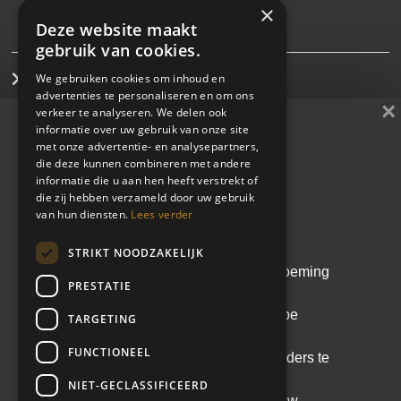
×
Deze website maakt
gebruik van cookies.
We gebruiken cookies om inhoud en
Interim management
advertenties te personaliseren en om ons
×
verkeer te analyseren. We delen ook
Direct search
informatie over uw gebruik van onze site
met onze advertentie- en analysepartners,
die deze kunnen combineren met andere
Cases
Whitepaper
informatie die u aan hen heeft verstrekt of
die zij hebben verzameld door uw gebruik
De kunst van de juiste
Learn & share
van hun diensten.
Lees verder
leider kiezen
STRIKT NOODZAKELIJK
Blijf op de hoogte
Een doordachte leiderschapsbenoeming
PRESTATIE
voorkomt kostbare fouten. In deze
whitepaper lees je hoe een scherpe
TARGETING
analyse en het Equipe
FUNCTIONEEL
Leiderschapsmodel helpen om leiders te
selecteren die echt passen bij de
NIET-GECLASSIFICEERD
context, cultuur en ambitie van jouw